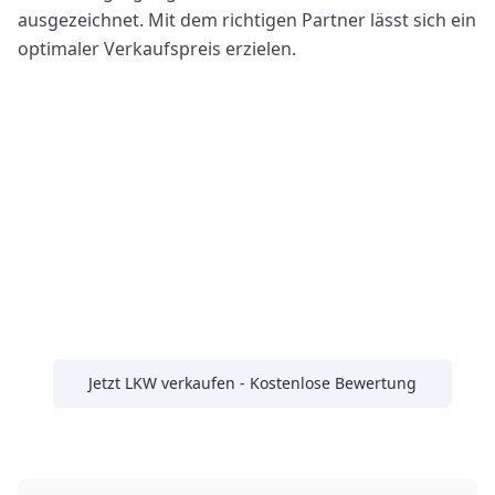
ausgezeichnet. Mit dem richtigen Partner lässt sich ein
optimaler Verkaufspreis erzielen.
Möchten Sie Ihren LKW
verkaufen?
Erhalten Sie jetzt eine kostenlose
Bewertung von TruckBrokers - Faire
Preise & schneller Ankauf
Jetzt LKW verkaufen - Kostenlose Bewertung