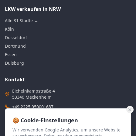
LKW verkaufen in NRW
Alle 31 Städte →
Köln
Düsseldorf
Dortmund
Essen
Duisburg
Kontakt
Eichelnkampstraße 4
53340 Meckenheim
+49 2225 950001687
E-Mail anzeigen (Schutz vor Spam)
🍪 Cookie-Einstellungen
Wir verwenden Google Analytics, um unsere Website
zu verbessern. Dabei werden anonymisierte